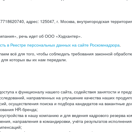
18620740, адрес: 125047, г. Москва, внутригородская территория
омпания», речь идет об ООО «Хэдхантер».
есть в Реестре персональных данных на сайте Роскомнадзора
.
аем всё для того, чтобы соблюдать требования законной обработ
, для которых вы их нам передали.
ступа к функционалу нашего сайта, содействия занятости и пред
следований, направленных на улучшение качества наших продуктов
ий, осуществления поиска и подбора кандидатов на вакантные дол
ования HR-бренда;
оустройства в нашу компанию и для ведения кадрового резерва ко
чения, направления в командировки, учёта результатов исполнени
омпенсаций;