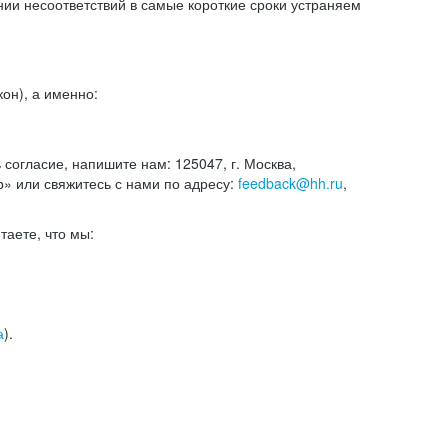
и несоответствий в самые короткие сроки устраняем
он), а именно:
ь согласие, напишите нам: 125047, г. Москва,
р» или свяжитесь с нами по адресу:
feedback@hh.ru
,
итаете, что мы:
а
).