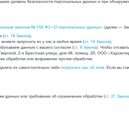
аем уровень безопасности персональных данных и при обнаружени
альным законом №
152-ФЗ
«О персональных данных»
(далее — Зак
м (
ст. 18 Закона
),
можете запросить их у нас в любое время (
ст. 14 Закона
),
абатываем данные с вашего согласия (
ст. 9 Закона
). Чтобы отозват
верской, 2-я Брестская улица, дом 48, помещ. 25, ООО «Хэдханте
ние обработки или возражение против обработки.
далить их самостоятельно либо
попросить нас об этом
. Если вы сч
ки данных или требование об ограничении обработки (
ст. 21 Закон