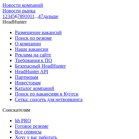
Новости компаний
Новости рынка
1
2
3
4
5
6
7
8
9
10
11
...
47
дальше
HeadHunter
Размещение вакансий
Поиск по резюме
О компании
Наши вакансии
Реклама на сайте
Требования к ПО
Безопасный HeadHunter
HeadHunter API
Партнерам
Инвесторам
Каталог компаний
Поиск по вакансиям в Кугеси
Сетка: соцсеть для нетворкинга
Соискателям
hh PRO
Готовое резюме
Все сервисы
Хочу у вас работать