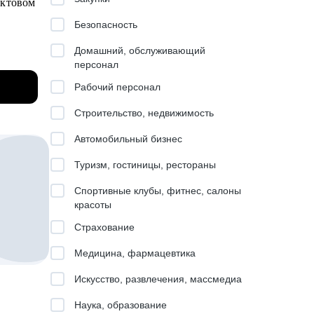
уктовом
 чтобы
Безопасность
 (для
Домашний, обслуживающий
персонал
знеса и
грамме
Рабочий персонал
).
Строительство, недвижимость
Автомобильный бизнес
Туризм, гостиницы, рестораны
Спортивные клубы, фитнес, салоны
инг, IT
красоты
Страхование
Медицина, фармацевтика
вязь.
Искусство, развлечения, массмедиа
Наука, образование