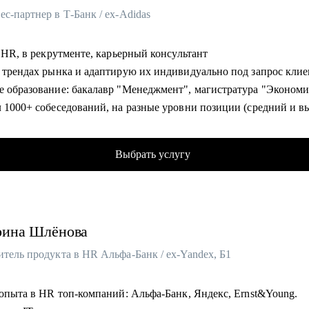
с-партнер в Т-Банк / ex-Adidas
в HR, в рекрутменте, карьерный консультант
о трендах рынка и адаптирую их индивидуально под запрос кли
е образование: бакалавр "Менеджмент", магистратура "Эконом
л 1000+ собеседований, на разные уровни позиции (средний и 
мент)
 и адаптировал 100+ сотрудников
Выбрать услугу
 более 100 карьерных консультаций с клиентами сфер HR, марке
лял командами от 20 до 150 сотрудников
ик HR мероприятий и стратегических сессий (HH, Avito, SuperJ
рина
Шлёнова
тель продукта в HR Альфа-Банк / ex-Yandex, Б1
омогу:
у создать продающее резюме для поиска работы, с учетом сложн
т опыта в HR топ-компаний: Альфа-Банк, Яндекс, Ernst&Young.
остей рынка