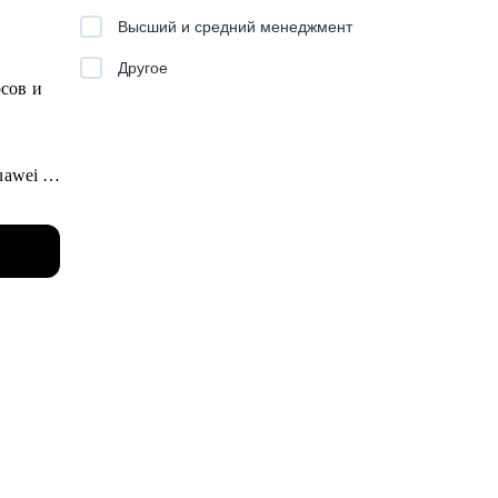
ь вашим
Высший и средний менеджмент
Другое
сов и
uawei и
ital,
едую
щадок и
карьеру