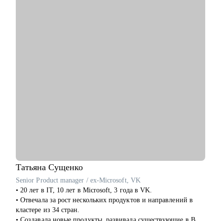
• Провел рефакторинг legacy-кода, увеличив скорость прогона
1500 тестов в среднем в 3.5 раза.
С чем помогу:
• Расскажу как перейти в IT из другой сферы. Расскажу про
специфику работы в IT-компаниях.
• Помогу написать сильное резюме, которое приведет вас к
офферу.
• Напишу индивидуальный план развития карьеры/навыков.
• Помогу подготовиться к собеседованию и получить оффер.
• Научу писать тесты на Python. Помогу стартануть
автоматизацию на вашем проекте.
• Если вы тимлид, помогу организовать командные процессы,
улучшить взаимодействие с бизнесом, презентовать
результаты работы команды.
• Расскажу, как организовать процесс найма в команду.
Татьяна
Сущенко
Кому могу помочь:
Senior Product manager / ex-Microsoft, VK
• Инженерам по тестированию / QA (junior, middle, senior,
• 20 лет в IT, 10 лет в Microsoft, 3 года в VK.
lead).
• Отвечала за рост нескольких продуктов и направлений в
• Всем, кто только собирается начать работать в области QA
кластере из 34 стран.
или в IT.
• Создавала новые продукты, развивала существующие в B2B