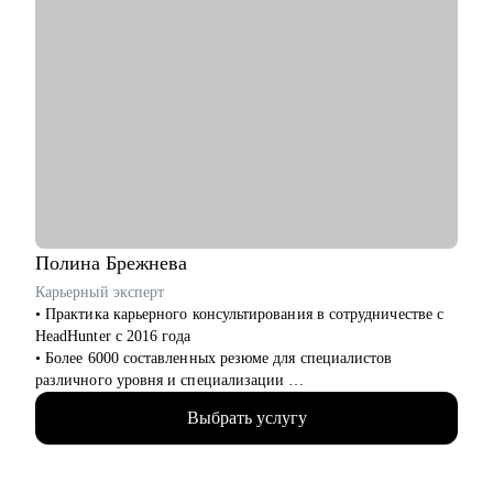
Полина
Брежнева
Карьерный эксперт
• Практика карьерного консультирования в сотрудничестве с
HeadHunter с 2016 года
• Более 6000 составленных резюме для специалистов
различного уровня и специализации
• Более 2500 продуктивных карьерных сессий
Выбрать услугу
• Лучший результат 2022 года по оценке удовлетворенности
клиентов
• Объемная практика карьерного консультирования,
построения карьерных треков, подготовки к интервью и