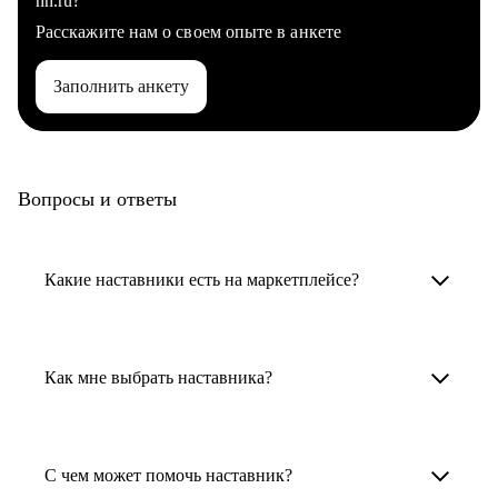
hh.ru?
Расскажите нам о своем опыте в анкете
Заполнить анкету
Вопросы и ответы
Какие наставники есть на маркетплейсе?
Карьерные наставники — это HR-
специалисты, карьерные консультанты,
Как мне выбрать наставника?
психологи, резюмерайтеры и менторы.
Умный поиск поможет в три клика выбрать
Менторы работают в ИТ, дизайне, других
наставника для достижения вашей цели.
С чем может помочь наставник?
узкоспециализированных сферах. Они