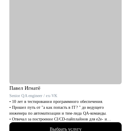
• Усилить навык управления командой.
• Решить карьерные вопросы.
Кому могу помочь:
• IT-специалистам в направлениях Product Management,
Project Management, Program Management, Business Analysis.
• Другим специалистам в направлениях HR, Финансы,
Юриспруденция, Продажи, Маркетинг.
Павел
Игнатё
Senior QA engineer / ex-VK
• 10 лет в тестировании программного обеспечения.
• Прошел путь от "а как попасть в IT? " до ведущего
инженера по автоматизации и тим-лида QA-команды.
• Отвечал за построение CI/CD-пайплайнов для e2e- и
интеграционных тестов в банковской сфере и b2b.
Выбрать услугу
• Интервьюировал и набирал в команду более 30