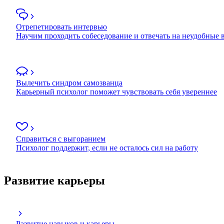
Отрепетировать интервью
Научим проходить собеседование и отвечать на неудобные
Вылечить синдром самозванца
Карьерный психолог поможет чувствовать себя увереннее
Справиться с выгоранием
Психолог поддержит, если не осталось сил на работу
Развитие карьеры
Развитие навыков и карьеры