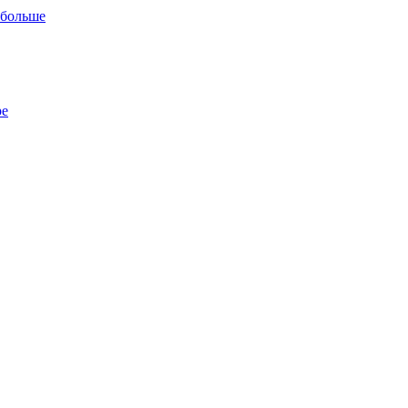
 больше
ре