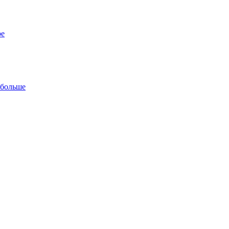
ре
 больше