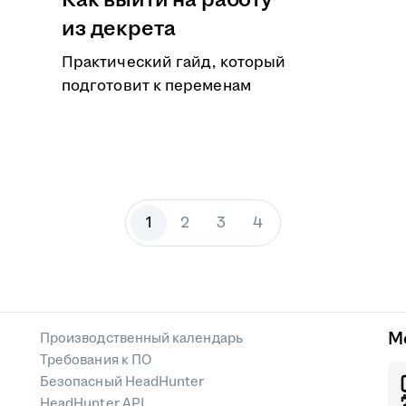
Как выйти на работу
из декрета
Практический гайд, который
подготовит к переменам
1
2
3
4
М
Производственный календарь
Требования к ПО
Безопасный HeadHunter
HeadHunter API