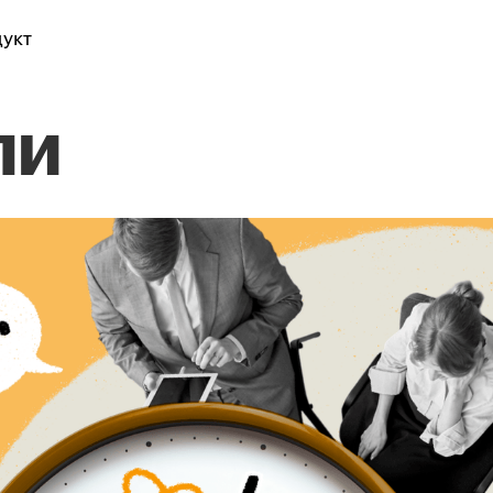
укт
ли